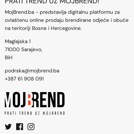
PRATI TREND UZ MOJBREND!
MojBrend.ba - predstavlja digitalnu platformu za
ovlaštenu online prodaju brendirane odjeće i obuće
na teritoriji Bosne i Hercegovine.
Maglajska 1
71000 Sarajevo,
BiH
podrska@mojbrend.ba
+387 61 908 091