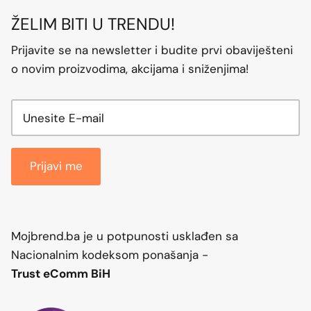
ŽELIM BITI U TRENDU!
Prijavite se na newsletter i budite prvi obaviješteni
o novim proizvodima, akcijama i sniženjima!
Prijavi me
Mojbrend.ba je u potpunosti usklađen sa
Nacionalnim kodeksom ponašanja -
Trust eComm BiH