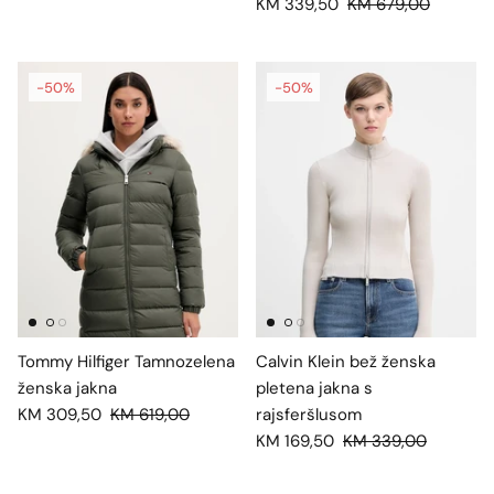
KM 339,50
KM 679,00
-50%
-50%
Tommy Hilfiger Tamnozelena
Calvin Klein bež ženska
ženska jakna
pletena jakna s
KM 309,50
KM 619,00
rajsferšlusom
KM 169,50
KM 339,00