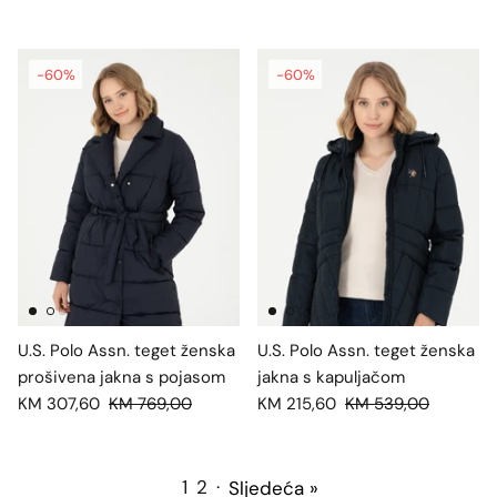
-60%
-60%
U.S. Polo Assn. teget ženska
U.S. Polo Assn. teget ženska
prošivena jakna s pojasom
jakna s kapuljačom
KM 307,60
KM 769,00
KM 215,60
KM 539,00
1
2
·
Sljedeća »