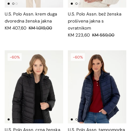
U.S. Polo Assn. krem duga
U.S. Polo Assn. bež ženska
dvoredna ženska jakna
prošivena jakna s
KM 407,60
KM 1.019,00
ovratnikom
KM 223,60
KM 559,00
-60%
-60%
U.S. Polo Assn. crna ženska
U.S. Polo Assn. tamnomodra