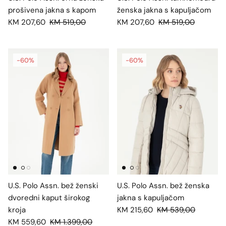
prošivena jakna s kapom
ženska jakna s kapuljačom
KM 207,60
KM 519,00
KM 207,60
KM 519,00
-60%
-60%
U.S. Polo Assn. bež ženski
U.S. Polo Assn. bež ženska
dvoredni kaput širokog
jakna s kapuljačom
kroja
KM 215,60
KM 539,00
KM 559,60
KM 1.399,00