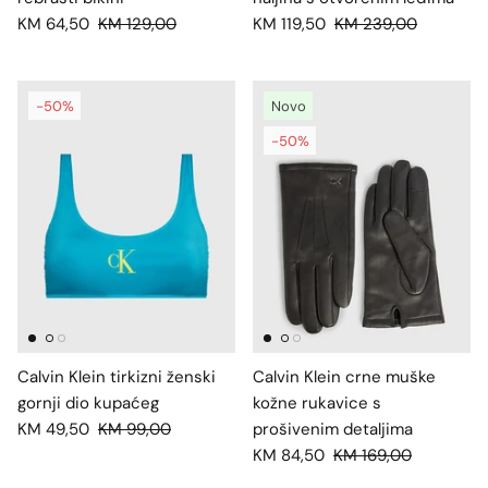
KM 64,50
KM 129,00
KM 119,50
KM 239,00
-50%
Novo
-50%
Calvin Klein tirkizni ženski
Calvin Klein crne muške
gornji dio kupaćeg
kožne rukavice s
KM 49,50
KM 99,00
prošivenim detaljima
KM 84,50
KM 169,00