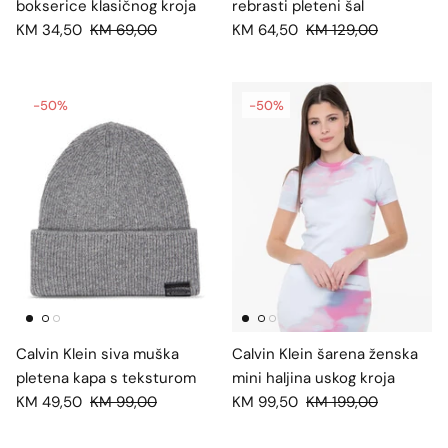
bokserice klasičnog kroja
rebrasti pleteni šal
KM 34,50
KM 69,00
KM 64,50
KM 129,00
-50%
-50%
Calvin Klein siva muška
Calvin Klein šarena ženska
pletena kapa s teksturom
mini haljina uskog kroja
KM 49,50
KM 99,00
KM 99,50
KM 199,00