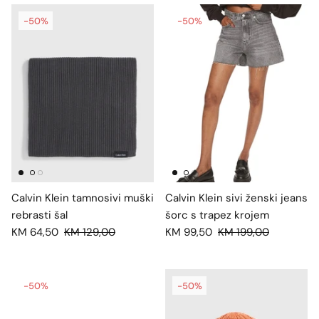
-50%
-50%
Calvin Klein tamnosivi muški
Calvin Klein sivi ženski jeans
rebrasti šal
šorc s trapez krojem
KM 64,50
KM 129,00
KM 99,50
KM 199,00
-50%
-50%