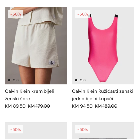
-50%
-50%
Calvin Klein krem bijeli
Calvin Klein Ružičasti ženski
ženski šorc
jednodijelni kupaći
KM 89,50
KM 179,00
KM 94,50
KM 189,00
-50%
-50%