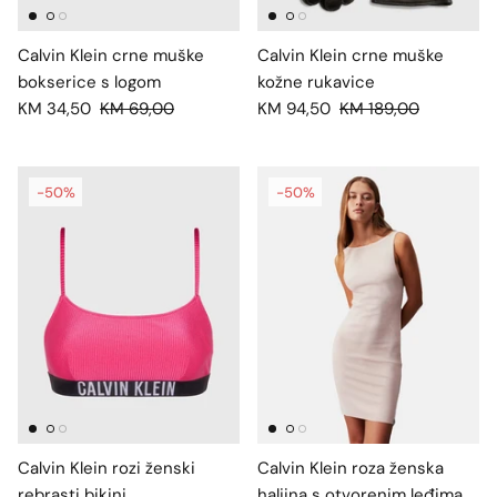
Calvin Klein crne muške
Calvin Klein crne muške
bokserice s logom
kožne rukavice
KM 34,50
KM 69,00
KM 94,50
KM 189,00
-50%
-50%
Calvin Klein rozi ženski
Calvin Klein roza ženska
rebrasti bikini
haljina s otvorenim leđima