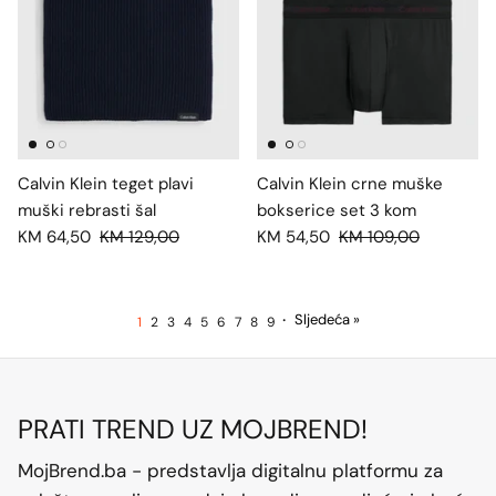
Calvin Klein teget plavi
Calvin Klein crne muške
muški rebrasti šal
bokserice set 3 kom
KM 64,50
KM 129,00
KM 54,50
KM 109,00
·
Sljedeća »
1
2
3
4
5
6
7
8
9
PRATI TREND UZ MOJBREND!
MojBrend.ba - predstavlja digitalnu platformu za