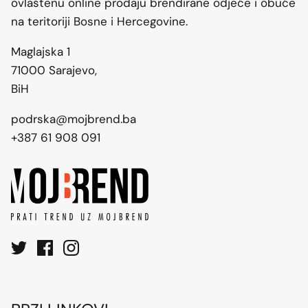
ovlaštenu online prodaju brendirane odjeće i obuće
na teritoriji Bosne i Hercegovine.
Maglajska 1
71000 Sarajevo,
BiH
podrska@mojbrend.ba
+387 61 908 091