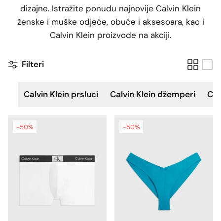
dizajne. Istražite ponudu najnovije Calvin Klein
ženske i muške odjeće, obuće i aksesoara, kao i
Calvin Klein proizvode na akciji.
Filteri
Calvin Klein prsluci
Calvin Klein džemperi
Cal
-50%
-50%