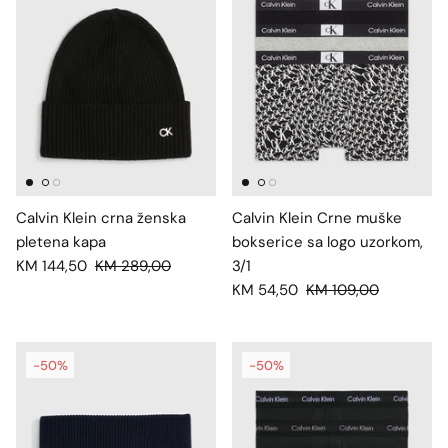
Calvin Klein crna ženska
Calvin Klein Crne muške
pletena kapa
bokserice sa logo uzorkom,
KM 144,50
KM 289,00
3/1
KM 54,50
KM 109,00
-50%
-50%