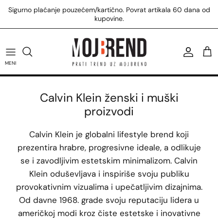
Preskoči
Sigurno plaćanje pouzećem/kartično. Povrat artikala 60 dana od
na
kupovine.
sadržaj
U.S. Polo Assn. majice
Tommy Hilfiger patike
Calvin Klein kupaći
Replay majice
Žene
U.S. Polo Assn. patike
Tommy Hilfiger torbe
Calvin Klein torbe
Replay košulje
Muškarci
MENI
U.S. Polo Assn. prsluci
Tommy Hilfiger čizme
Calvin Klein majice
Svi Replay proizvodi
Calvin Klein ženski i muški
proizvodi
Svi U.S. Polo Assn. proizvodi
Svi Tommy Hilfiger proizvodi
Svi Calvin Klein proizvodi
Calvin Klein je globalni lifestyle brend koji
prezentira hrabre, progresivne ideale, a odlikuje
se i zavodljivim estetskim minimalizom. Calvin
Klein oduševljava i inspiriše svoju publiku
provokativnim vizualima i upečatljivim dizajnima.
Od davne 1968. grade svoju reputaciju lidera u
američkoj modi kroz čiste estetske i inovativne