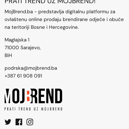
PRATI TREND UZ MOJBREND!
MojBrend.ba - predstavlja digitalnu platformu za
ovlaštenu online prodaju brendirane odjeće i obuće
na teritoriji Bosne i Hercegovine.
Maglajska 1
71000 Sarajevo,
BiH
podrska@mojbrend.ba
+387 61 908 091