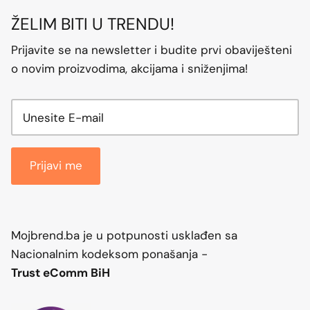
ŽELIM BITI U TRENDU!
Prijavite se na newsletter i budite prvi obaviješteni
o novim proizvodima, akcijama i sniženjima!
Prijavi me
Mojbrend.ba je u potpunosti usklađen sa
Nacionalnim kodeksom ponašanja -
Trust eComm BiH