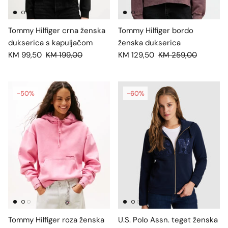
Tommy Hilfiger crna ženska
Tommy Hilfiger bordo
dukserica s kapuljačom
ženska dukserica
KM 99,50
KM 199,00
KM 129,50
KM 259,00
-50%
-60%
Tommy Hilfiger roza ženska
U.S. Polo Assn. teget ženska