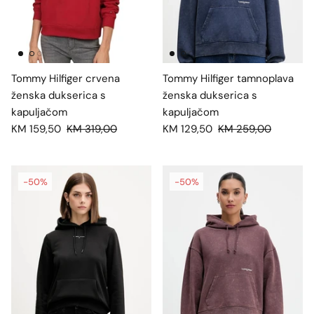
Tommy Hilfiger crvena
Tommy Hilfiger tamnoplava
ženska dukserica s
ženska dukserica s
kapuljačom
kapuljačom
KM 159,50
KM 319,00
KM 129,50
KM 259,00
-50%
-50%