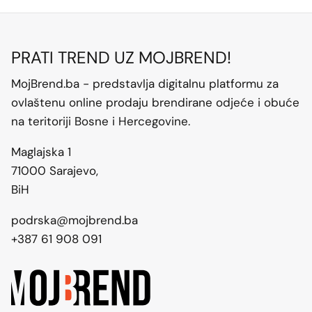
PRATI TREND UZ MOJBREND!
MojBrend.ba - predstavlja digitalnu platformu za
ovlaštenu online prodaju brendirane odjeće i obuće
na teritoriji Bosne i Hercegovine.
Maglajska 1
71000 Sarajevo,
BiH
podrska@mojbrend.ba
+387 61 908 091