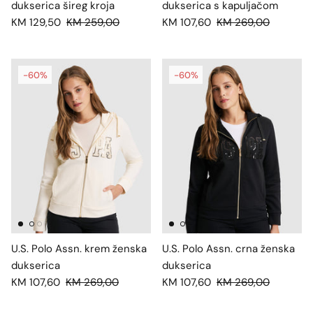
dukserica šireg kroja
dukserica s kapuljačom
KM 129,50
KM 259,00
KM 107,60
KM 269,00
-60%
-60%
U.S. Polo Assn. krem ženska
U.S. Polo Assn. crna ženska
dukserica
dukserica
KM 107,60
KM 269,00
KM 107,60
KM 269,00