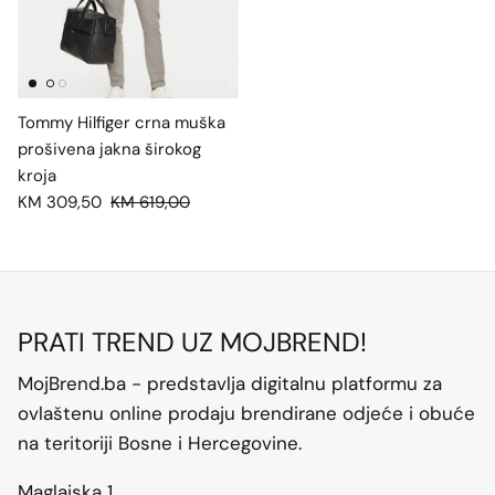
Tommy Hilfiger crna muška
prošivena jakna širokog
kroja
KM 309,50
KM 619,00
PRATI TREND UZ MOJBREND!
MojBrend.ba - predstavlja digitalnu platformu za
ovlaštenu online prodaju brendirane odjeće i obuće
na teritoriji Bosne i Hercegovine.
Maglajska 1