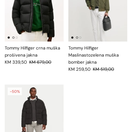
Tommy Hilfiger crna muška
Tommy Hilfiger
prošivena jakna
Maslinastozelena muška
KM 339,50
KM 679,00
bomber jakna
KM 259,50
KM 519,00
-50%