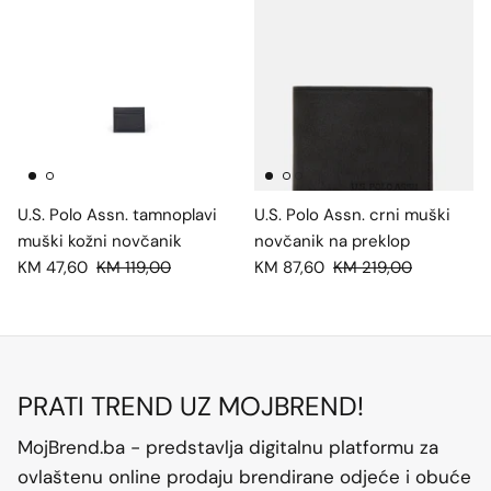
U.S. Polo Assn. tamnoplavi
U.S. Polo Assn. crni muški
muški kožni novčanik
novčanik na preklop
KM 47,60
KM 119,00
KM 87,60
KM 219,00
PRATI TREND UZ MOJBREND!
MojBrend.ba - predstavlja digitalnu platformu za
ovlaštenu online prodaju brendirane odjeće i obuće