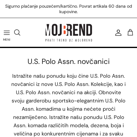
Preskoči
Sigurno plaćanje pouzećem/kartično. Povrat artikala 60 dana od
na
kupovine.
sadržaj
U.S. Polo Assn. majice
Tommy Hilfiger patike
Calvin Klein kupaći
Replay majice
Žene
U.S. Polo Assn. patike
Tommy Hilfiger torbe
Calvin Klein torbe
Replay košulje
Muškarci
MENI
U.S. Polo Assn. prsluci
Tommy Hilfiger čizme
Calvin Klein majice
Svi Replay proizvodi
U.S. Polo Assn. novčanici
Svi U.S. Polo Assn. proizvodi
Svi Tommy Hilfiger proizvodi
Svi Calvin Klein proizvodi
Istražite našu ponudu koju čine U.S. Polo Assn.
novčanici iz nove U.S. Polo Assn. Kolekcije, kao i
U.S. Polo Assn. novčanici na akciji. Obnovite
svoju garderobu sportsko-elegantnim U.S. Polo
Assn. komadima u kojima nećete proći
nezamijećeno. Istražite našu ponudu U.S. Polo
Assn. komada različitih modela, dezena, boja i
veličina po konkurentnim cijenama i za svaku