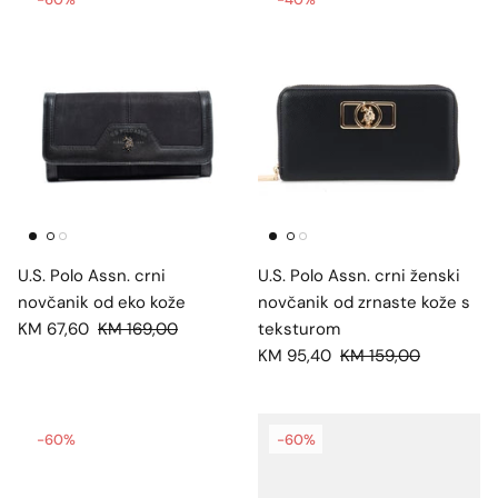
U.S. Polo Assn. crni
U.S. Polo Assn. crni ženski
novčanik od eko kože
novčanik od zrnaste kože s
KM 67,60
KM 169,00
teksturom
KM 95,40
KM 159,00
-60%
-60%