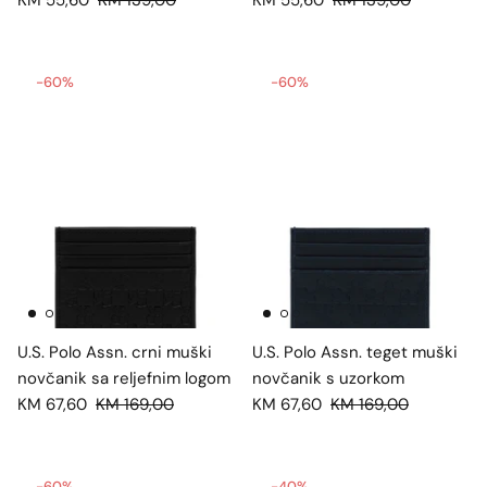
KM 55,60
KM 139,00
KM 55,60
KM 139,00
-60%
-60%
U.S. Polo Assn. crni muški
U.S. Polo Assn. teget muški
novčanik sa reljefnim logom
novčanik s uzorkom
KM 67,60
KM 169,00
KM 67,60
KM 169,00
-60%
-40%