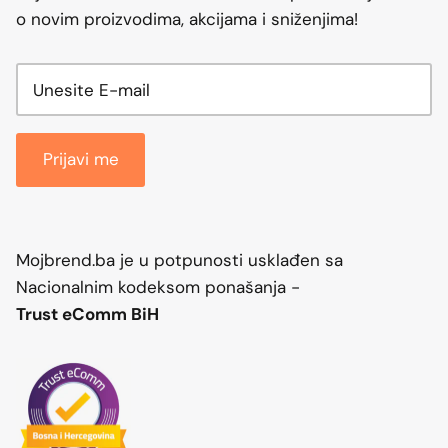
o novim proizvodima, akcijama i sniženjima!
Prijavi me
Mojbrend.ba je u potpunosti usklađen sa
Nacionalnim kodeksom ponašanja -
Trust eComm BiH