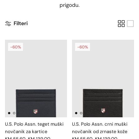
prigodu.
Filteri
-60%
-60%
U.S. Polo Assn. teget muški
U.S. Polo Assn. crni muški
novčanik za kartice
novčanik od zrnaste kože