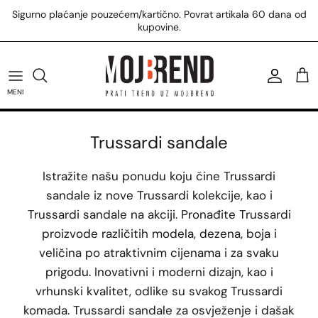
Preskoči
Sigurno plaćanje pouzećem/kartično. Povrat artikala 60 dana od
na
kupovine.
sadržaj
U.S. Polo Assn. majice
Tommy Hilfiger patike
Calvin Klein kupaći
Replay majice
Žene
U.S. Polo Assn. patike
Tommy Hilfiger torbe
Calvin Klein torbe
Replay košulje
Muškarci
MENI
U.S. Polo Assn. prsluci
Tommy Hilfiger čizme
Calvin Klein majice
Svi Replay proizvodi
Trussardi sandale
Svi U.S. Polo Assn. proizvodi
Svi Tommy Hilfiger proizvodi
Svi Calvin Klein proizvodi
Istražite našu ponudu koju čine Trussardi
sandale iz nove Trussardi kolekcije, kao i
Trussardi sandale na akciji. Pronađite Trussardi
proizvode različitih modela, dezena, boja i
veličina po atraktivnim cijenama i za svaku
prigodu. Inovativni i moderni dizajn, kao i
vrhunski kvalitet, odlike su svakog Trussardi
komada. Trussardi sandale za osvježenje i dašak