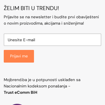
ŽELIM BITI U TRENDU!
Prijavite se na newsletter i budite prvi obaviješteni
o novim proizvodima, akcijama i sniženjima!
Prijavi me
Mojbrend.ba je u potpunosti usklađen sa
Nacionalnim kodeksom ponašanja -
Trust eComm BiH