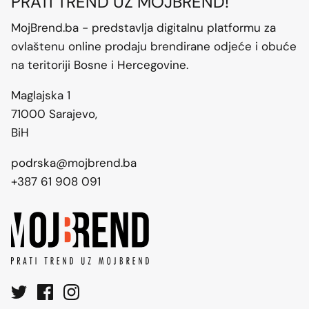
PRATI TREND UZ MOJBREND!
MojBrend.ba - predstavlja digitalnu platformu za
ovlaštenu online prodaju brendirane odjeće i obuće
na teritoriji Bosne i Hercegovine.
Maglajska 1
71000 Sarajevo,
BiH
podrska@mojbrend.ba
+387 61 908 091