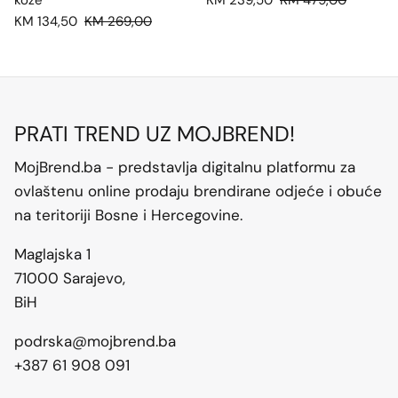
kože
KM 239,50
KM 479,00
KM 134,50
KM 269,00
PRATI TREND UZ MOJBREND!
MojBrend.ba - predstavlja digitalnu platformu za
ovlaštenu online prodaju brendirane odjeće i obuće
na teritoriji Bosne i Hercegovine.
Maglajska 1
71000 Sarajevo,
BiH
podrska@mojbrend.ba
+387 61 908 091