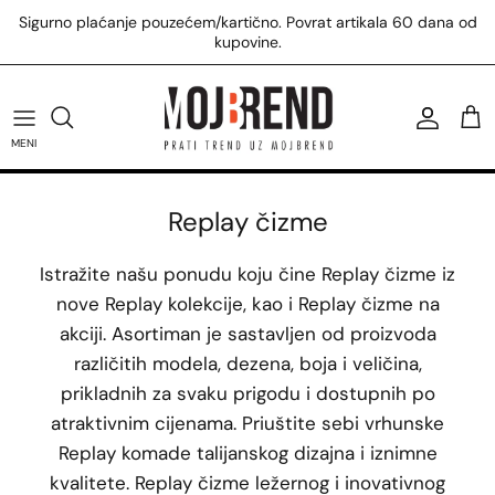
Preskoči
Sigurno plaćanje pouzećem/kartično. Povrat artikala 60 dana od
na
kupovine.
sadržaj
U.S. Polo Assn. majice
Tommy Hilfiger patike
Calvin Klein kupaći
Replay majice
Žene
U.S. Polo Assn. patike
Tommy Hilfiger torbe
Calvin Klein torbe
Replay košulje
Muškarci
MENI
U.S. Polo Assn. prsluci
Tommy Hilfiger čizme
Calvin Klein majice
Svi Replay proizvodi
Replay čizme
Svi U.S. Polo Assn. proizvodi
Svi Tommy Hilfiger proizvodi
Svi Calvin Klein proizvodi
Istražite našu ponudu koju čine Replay čizme iz
nove Replay kolekcije, kao i Replay čizme na
akciji. Asortiman je sastavljen od proizvoda
različitih modela, dezena, boja i veličina,
prikladnih za svaku prigodu i dostupnih po
atraktivnim cijenama. Priuštite sebi vrhunske
Replay komade talijanskog dizajna i iznimne
kvalitete. Replay čizme ležernog i inovativnog