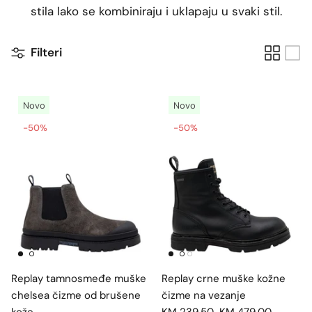
stila lako se kombiniraju i uklapaju u svaki stil.
Filteri
Novo
Novo
-50%
-50%
Replay tamnosmeđe muške
Replay crne muške kožne
chelsea čizme od brušene
čizme na vezanje