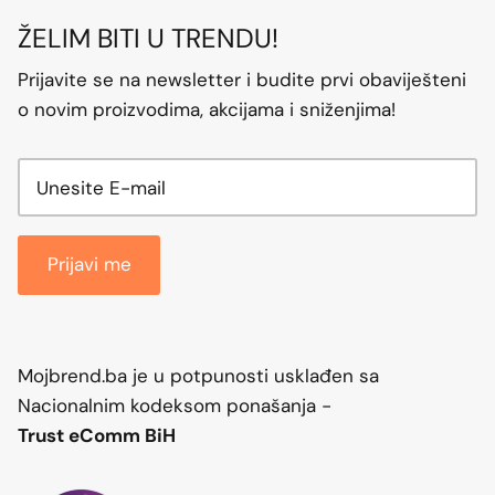
ŽELIM BITI U TRENDU!
Prijavite se na newsletter i budite prvi obaviješteni
o novim proizvodima, akcijama i sniženjima!
Prijavi me
Mojbrend.ba je u potpunosti usklađen sa
Nacionalnim kodeksom ponašanja -
Trust eComm BiH