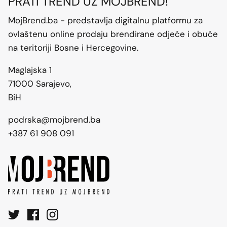
PRATI TREND UZ MOJBREND!
MojBrend.ba - predstavlja digitalnu platformu za
ovlaštenu online prodaju brendirane odjeće i obuće
na teritoriji Bosne i Hercegovine.
Maglajska 1
71000 Sarajevo,
BiH
podrska@mojbrend.ba
+387 61 908 091