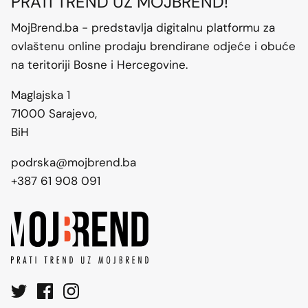
PRATI TREND UZ MOJBREND!
MojBrend.ba - predstavlja digitalnu platformu za
ovlaštenu online prodaju brendirane odjeće i obuće
na teritoriji Bosne i Hercegovine.
Maglajska 1
71000 Sarajevo,
BiH
podrska@mojbrend.ba
+387 61 908 091