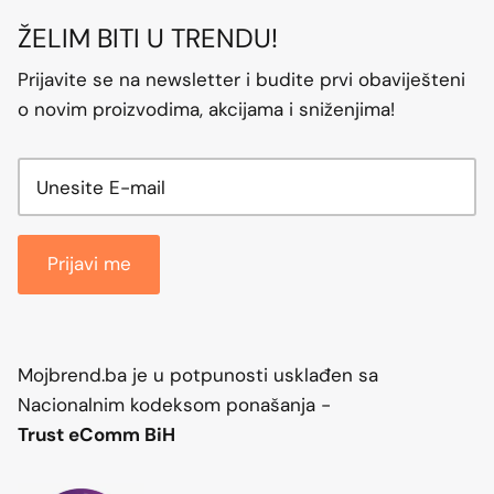
ŽELIM BITI U TRENDU!
Prijavite se na newsletter i budite prvi obaviješteni
o novim proizvodima, akcijama i sniženjima!
Prijavi me
Mojbrend.ba je u potpunosti usklađen sa
Nacionalnim kodeksom ponašanja -
Trust eComm BiH