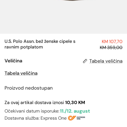
U.S. Polo Assn. bež ženske cipele s
KM 107,70
ravnim potplatom
KM 359,00
Veličina
Tabela veličina
Tabela veličina
Proizvod nedostupan
Za ovaj artikal dostava iznosi
10,30 KM
11./12. august
Očekivani datum isporuke:
Dostavna služba: Express One