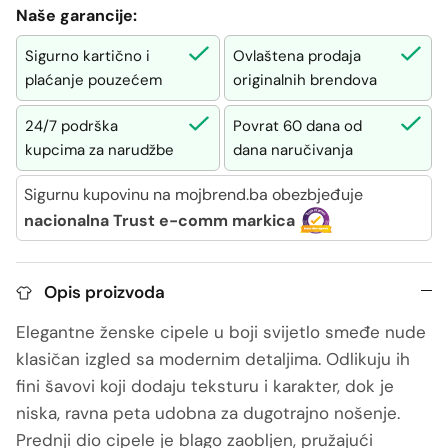
Naše garancije:
Sigurno kartično i
Ovlaštena prodaja
plaćanje pouzećem
originalnih brendova
24/7 podrška
Povrat 60 dana od
kupcima za narudžbe
dana naručivanja
Sigurnu kupovinu na mojbrend.ba obezbjeđuje
nacionalna Trust e-comm markica
Opis proizvoda
Elegantne ženske cipele u boji svijetlo smeđe nude
klasičan izgled sa modernim detaljima. Odlikuju ih
fini šavovi koji dodaju teksturu i karakter, dok je
niska, ravna peta udobna za dugotrajno nošenje.
Prednji dio cipele je blago zaobljen, pružajući