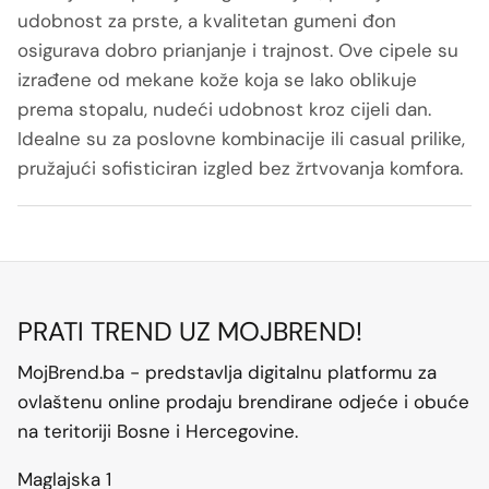
udobnost za prste, a kvalitetan gumeni đon
osigurava dobro prianjanje i trajnost. Ove cipele su
izrađene od mekane kože koja se lako oblikuje
prema stopalu, nudeći udobnost kroz cijeli dan.
Idealne su za poslovne kombinacije ili casual prilike,
pružajući sofisticiran izgled bez žrtvovanja komfora.
PRATI TREND UZ MOJBREND!
MojBrend.ba - predstavlja digitalnu platformu za
ovlaštenu online prodaju brendirane odjeće i obuće
na teritoriji Bosne i Hercegovine.
Maglajska 1