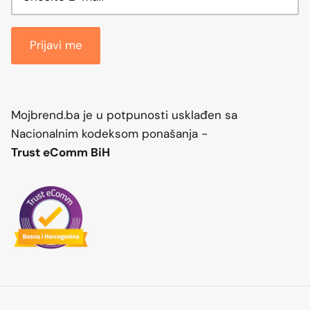
Prijavi me
Mojbrend.ba je u potpunosti usklađen sa
Nacionalnim kodeksom ponašanja -
Trust eComm BiH