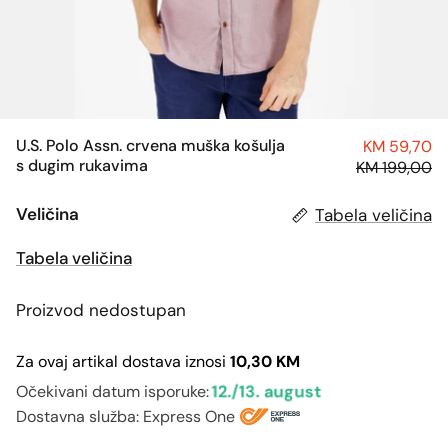
U.S. Polo Assn. crvena muška košulja
KM 59,70
s dugim rukavima
KM 199,00
Veličina
Tabela veličina
Tabela veličina
Proizvod nedostupan
Za ovaj artikal dostava iznosi
10,30 KM
12./13. august
Očekivani datum isporuke:
Dostavna služba: Express One