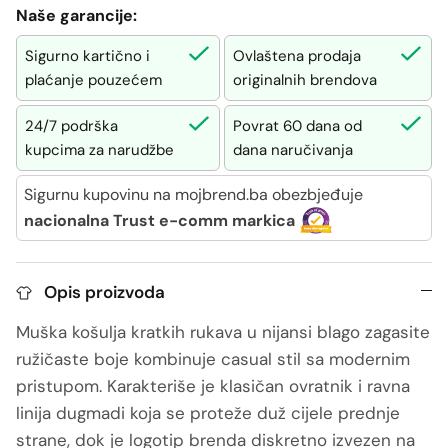
Naše garancije:
Sigurno kartično i
Ovlaštena prodaja
plaćanje pouzećem
originalnih brendova
24/7 podrška
Povrat 60 dana od
kupcima za narudžbe
dana naručivanja
Sigurnu kupovinu na mojbrend.ba obezbjeđuje
nacionalna Trust e-comm markica
Opis proizvoda
Muška košulja kratkih rukava u nijansi blago zagasite
ružičaste boje kombinuje casual stil sa modernim
pristupom. Karakteriše je klasičan ovratnik i ravna
linija dugmadi koja se proteže duž cijele prednje
strane, dok je logotip brenda diskretno izvezen na