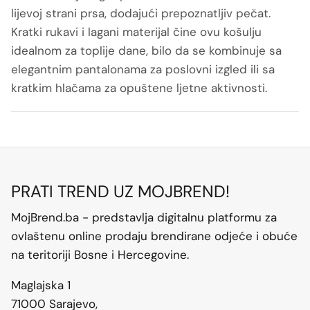
lijevoj strani prsa, dodajući prepoznatljiv pečat.
Kratki rukavi i lagani materijal čine ovu košulju
idealnom za toplije dane, bilo da se kombinuje sa
elegantnim pantalonama za poslovni izgled ili sa
kratkim hlačama za opuštene ljetne aktivnosti.
PRATI TREND UZ MOJBREND!
MojBrend.ba - predstavlja digitalnu platformu za
ovlaštenu online prodaju brendirane odjeće i obuće
na teritoriji Bosne i Hercegovine.
Maglajska 1
71000 Sarajevo,