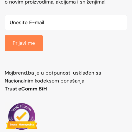
o novim proizvodima, akcijama i sniženjima!
Prijavi me
Mojbrend.ba je u potpunosti usklađen sa
Nacionalnim kodeksom ponašanja -
Trust eComm BiH