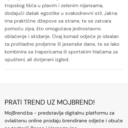
tropskog lišća u plavim i zelenim nijansama,
dodajući dašak egzotike u svakodnevni stil. Jakna
ima praktične džepove sa strane, te se zatvara
pomoću zipa, što omogućava jednostavno
oblačenje i skidanje. Ovaj komad odjeće je idealan
za prohladne proljetne ili jesenske dane, te se lako
kombinira sa trapericama ili sportskim hlačama za
opušteni, ali dotjerani izgled.
PRATI TREND UZ MOJBREND!
MojBrend.ba - predstavlja digitalnu platformu za
ovlaštenu online prodaju brendirane odjeće i obuće