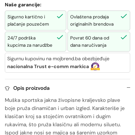
Naše garancije:
Sigurno kartično i
Ovlaštena prodaja
plaćanje pouzećem
originalnih brendova
24/7 podrška
Povrat 60 dana od
kupcima za narudžbe
dana naručivanja
Sigurnu kupovinu na mojbrend.ba obezbjeđuje
nacionalna Trust e-comm markica
Opis proizvoda
Muška sportska jakna živopisne kraljevsko plave
boje pruža dinamičan i urban izgled. Karakteriše je
klasičan kroj sa stojećim ovratnikom i dugim
rukavima, što pruža klasičnu ali modernu siluetu.
Ispod jakne nosi se majica sa šarenim uzorkom