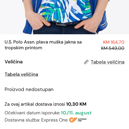
U.S. Polo Assn. plava muška jakna sa
KM 164,70
tropskim printom
KM 549,00
Veličina
Tabela veličina
Tabela veličina
Proizvod nedostupan
Za ovaj artikal dostava iznosi
10,30 KM
10./11. august
Očekivani datum isporuke:
Dostavna služba: Express One