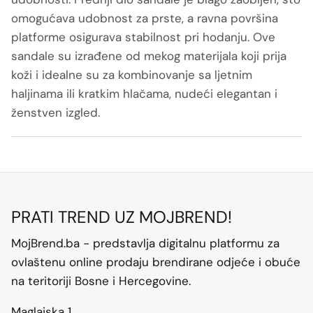
omogućava udobnost za prste, a ravna površina
platforme osigurava stabilnost pri hodanju. Ove
sandale su izrađene od mekog materijala koji prija
koži i idealne su za kombinovanje sa ljetnim
haljinama ili kratkim hlačama, nudeći elegantan i
ženstven izgled.
PRATI TREND UZ MOJBREND!
MojBrend.ba - predstavlja digitalnu platformu za
ovlaštenu online prodaju brendirane odjeće i obuće
na teritoriji Bosne i Hercegovine.
Maglajska 1