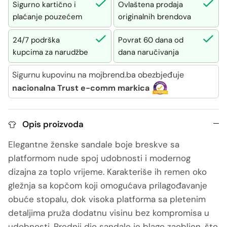
Sigurno kartično i
Ovlaštena prodaja
plaćanje pouzećem
originalnih brendova
24/7 podrška
Povrat 60 dana od
kupcima za narudžbe
dana naručivanja
Sigurnu kupovinu na mojbrend.ba obezbjeđuje
nacionalna Trust e-comm markica
Opis proizvoda
Elegantne ženske sandale boje breskve sa
platformom nude spoj udobnosti i modernog
dizajna za toplo vrijeme. Karakteriše ih remen oko
gležnja sa kopčom koji omogućava prilagođavanje
obuće stopalu, dok visoka platforma sa pletenim
detaljima pruža dodatnu visinu bez kompromisa u
udobnosti. Prednji dio sandale je blago zaobljen, što