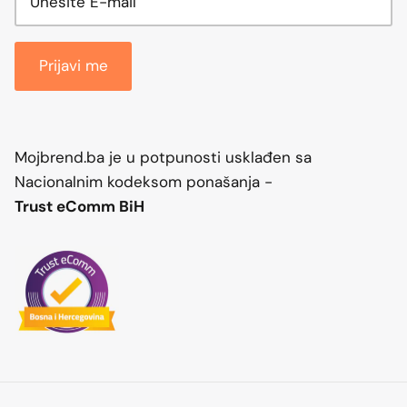
Prijavi me
Mojbrend.ba je u potpunosti usklađen sa
Nacionalnim kodeksom ponašanja -
Trust eComm BiH