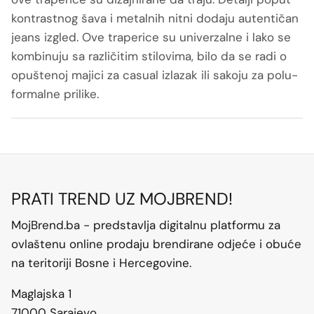
kontrastnog šava i metalnih nitni dodaju autentičan
jeans izgled. Ove traperice su univerzalne i lako se
kombinuju sa različitim stilovima, bilo da se radi o
opuštenoj majici za casual izlazak ili sakoju za polu-
formalne prilike.
PRATI TREND UZ MOJBREND!
MojBrend.ba - predstavlja digitalnu platformu za
ovlaštenu online prodaju brendirane odjeće i obuće
na teritoriji Bosne i Hercegovine.
Maglajska 1
71000 Sarajevo,