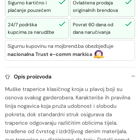
Sigurno kartično i
Ovlaštena prodaja
plaćanje pouzećem
originalnih brendova
24/7 podrška
Povrat 60 dana od
kupcima za narudžbe
dana naručivanja
Sigurnu kupovinu na mojbrend.ba obezbjeđuje
nacionalna Trust e-comm markica
Opis proizvoda
Muške traperice klasičnog kroja u plavoj boji su
osnova svakog garderobera. Karakteriše ih pravilna
linija nogavica koja pruža udobnost i slobodu
pokreta, dok standardni struk osigurava da
traperice odgovaraju različitim oblicima tijela.
Izrađene od čvrstog i izdržljivog denim materijala,
ove traperice su dizajnirane da traju. Detalji poput