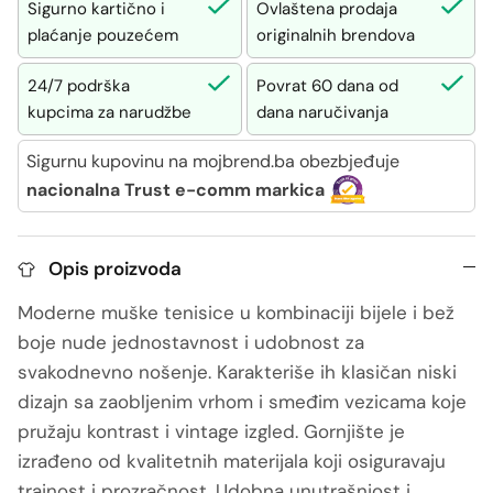
Sigurno kartično i
Ovlaštena prodaja
plaćanje pouzećem
originalnih brendova
24/7 podrška
Povrat 60 dana od
kupcima za narudžbe
dana naručivanja
Sigurnu kupovinu na mojbrend.ba obezbjeđuje
nacionalna Trust e-comm markica
Opis proizvoda
Moderne muške tenisice u kombinaciji bijele i bež
boje nude jednostavnost i udobnost za
svakodnevno nošenje. Karakteriše ih klasičan niski
dizajn sa zaobljenim vrhom i smeđim vezicama koje
pružaju kontrast i vintage izgled. Gornjište je
izrađeno od kvalitetnih materijala koji osiguravaju
trajnost i prozračnost. Udobna unutrašnjost i