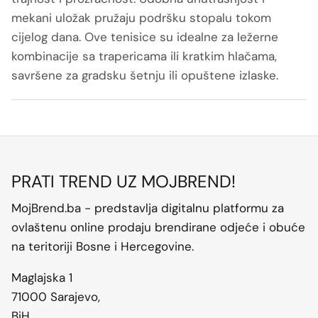
mekani uložak pružaju podršku stopalu tokom
cijelog dana. Ove tenisice su idealne za ležerne
kombinacije sa trapericama ili kratkim hlačama,
savršene za gradsku šetnju ili opuštene izlaske.
PRATI TREND UZ MOJBREND!
MojBrend.ba - predstavlja digitalnu platformu za
ovlaštenu online prodaju brendirane odjeće i obuće
na teritoriji Bosne i Hercegovine.
Maglajska 1
71000 Sarajevo,
BiH