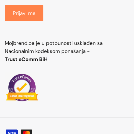
Prijavi me
Mojbrend.ba je u potpunosti usklađen sa
Nacionalnim kodeksom ponašanja -
Trust eComm BiH