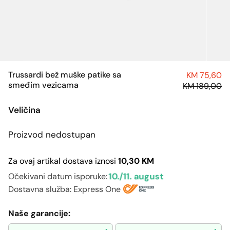
Trussardi bež muške patike sa
KM 75,60
smeđim vezicama
KM 189,00
Veličina
Proizvod nedostupan
Za ovaj artikal dostava iznosi
10,30 KM
10./11. august
Očekivani datum isporuke:
Dostavna služba: Express One
Naše garancije: