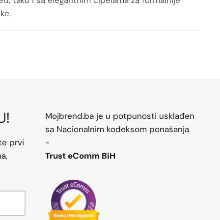
ike.
U!
Mojbrend.ba je u potpunosti usklađen
sa Nacionalnim kodeksom ponašanja
te prvi
-
a,
Trust eComm BiH