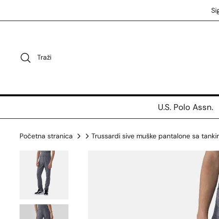
Preskoči
Si
na
sadržaj
Traži
U.S. Polo Assn.
Početna stranica
Trussardi sive muške pantalone sa tank