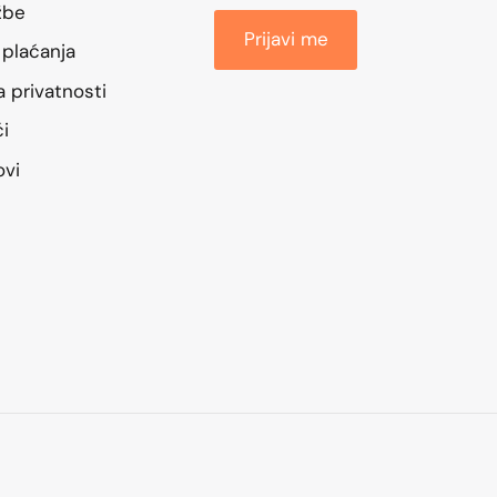
žbe
Prijavi me
 plaćanja
ka privatnosti
ći
ovi