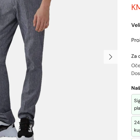
KM
Vel
Pro
Za 
Oče
Dos
Naš
Si
pl
24
ku