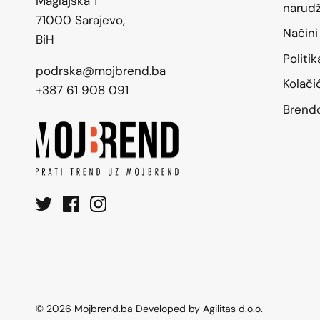
Maglajska 1
narud
71000 Sarajevo,
Načini
BiH
Politi
podrska@mojbrend.ba
Kolači
+387 61 908 091
Brend
© 2026
Mojbrend.ba Developed by Agilitas d.o.o
.