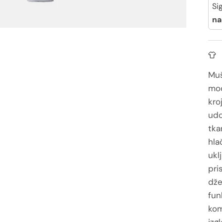
Si
na
Muš
mod
kroj
udo
tka
hla
ukl
pri
dže
fun
kom
izg