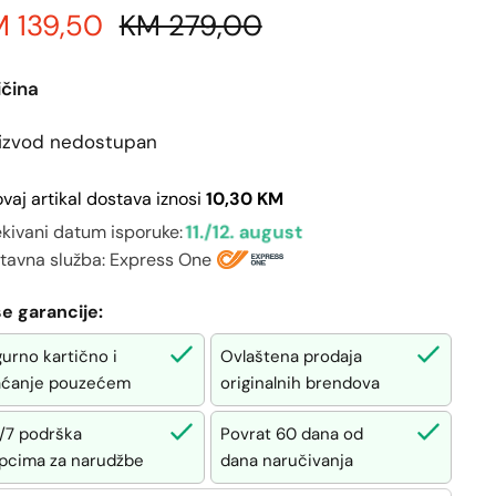
 139,50
KM 279,00
ičina
izvod nedostupan
ovaj artikal dostava iznosi
10,30 KM
11./12. august
kivani datum isporuke:
tavna služba: Express One
e garancije:
gurno kartično i
Ovlaštena prodaja
aćanje pouzećem
originalnih brendova
/7 podrška
Povrat 60 dana od
pcima za narudžbe
dana naručivanja