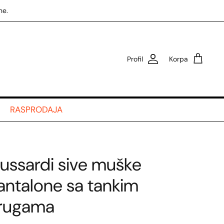
ne.
Profil
Korpa
RASPRODAJA
russardi sive muške
antalone sa tankim
rugama