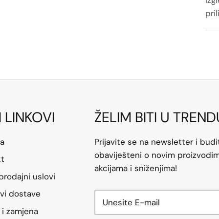
pril
I LINKOVI
ŽELIM BITI U TREND
a
Prijavite se na newsletter i budi
obaviješteni o novim proizvodim
kt
akcijama i sniženjima!
prodajni uslovi
vi dostave
 i zamjena