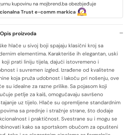
gurnu kupovinu na mojbrend.ba obezbjeđuje
cionalna Trust e-comm markica
Opis proizvoda
ke hlače u sivoj boji spajaju klasični kroj sa
ernim elementima. Karakteriše ih elegantan, uski
 koji prati liniju tijela, dajući istovremeno i
bnost i suvremen izgled. Izrađene od kvalitetne
nine koja pruža udobnost i lakoću pri nošenju, ove
če su idealne za razne prilike. Sa pojasom koji
jučuje petlje za kaiš, omogućavaju savršeno
stajanje uz tijelo. Hlače su opremljene standardnim
povima sa prednje i stražnje strane, što dodaje
kcionalnost i praktičnost. Svestrane su i mogu se
binovati kako sa sportskom obućom za opušteni
led, tako i sa elegantnim cipelama za formalnije