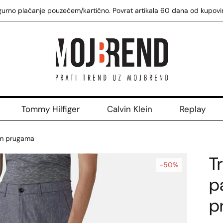
gurno plaćanje pouzećem/kartično. Povrat artikala 60 dana od kupovi
Tommy Hilfiger
Calvin Klein
Replay
im prugama
T
-50%
p
p