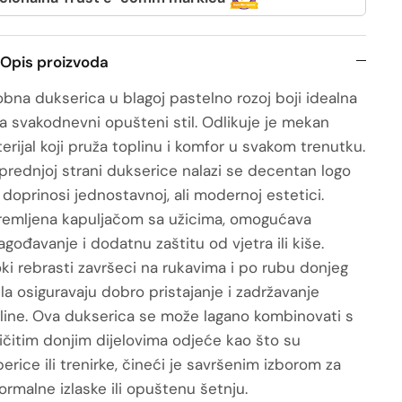
Opis proizvoda
bna dukserica u blagoj pastelno rozoj boji idealna
za svakodnevni opušteni stil. Odlikuje je mekan
erijal koji pruža toplinu i komfor u svakom trenutku.
prednjoj strani dukserice nalazi se decentan logo
i doprinosi jednostavnoj, ali modernoj estetici.
emljena kapuljačom sa užicima, omogućava
lagođavanje i dodatnu zaštitu od vjetra ili kiše.
oki rebrasti završeci na rukavima i po rubu donjeg
ela osiguravaju dobro pristajanje i zadržavanje
line. Ova dukserica se može lagano kombinovati s
ličitim donjim dijelovima odjeće kao što su
perice ili trenirke, čineći je savršenim izborom za
ormalne izlaske ili opuštenu šetnju.