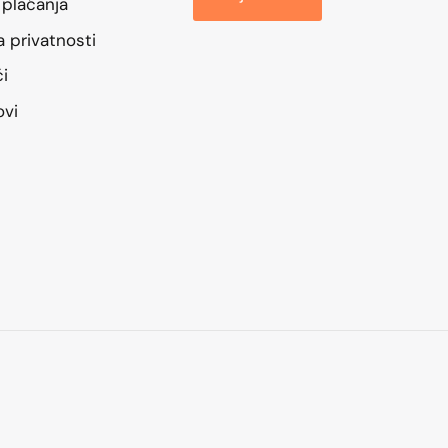
 plaćanja
ka privatnosti
ći
ovi