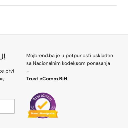
U!
Mojbrend.ba je u potpunosti usklađen
sa Nacionalnim kodeksom ponašanja
te prvi
-
a,
Trust eComm BiH