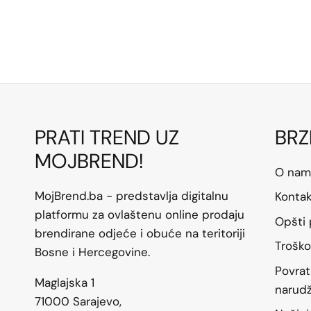
PRATI TREND UZ
BRZ
MOJBREND!
O nam
MojBrend.ba - predstavlja digitalnu
Konta
platformu za ovlaštenu online prodaju
Opšti 
brendirane odjeće i obuće na teritoriji
Troško
Bosne i Hercegovine.
Povrat
Maglajska 1
narud
71000 Sarajevo,