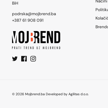
Načini
BiH
Politi
podrska@mojbrend.ba
Kolači
+387 61 908 091
Brend
© 2026
Mojbrend.ba Developed by Agilitas d.o.o
.