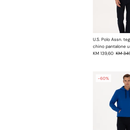
U.S. Polo Assn. t
chino pantalone u
KM 139,60
KM 34
-60%