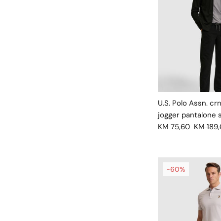
U.S. Polo Assn. c
jogger pantalone 
KM 75,60
KM 189
-60%