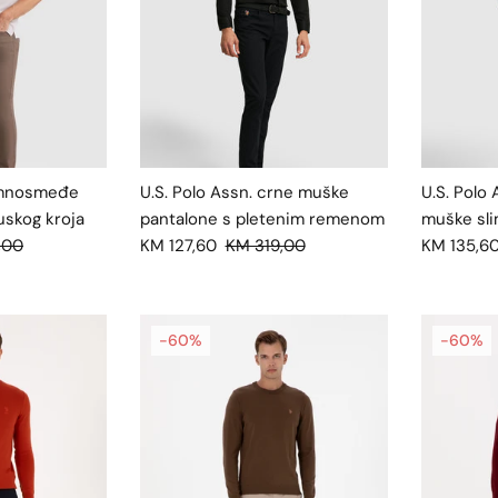
tamnosmeđe
U.S. Polo Assn. crne muške
U.S. Polo 
uskog kroja
pantalone s pletenim remenom
muške sli
,00
KM 127,60
KM 319,00
KM 135,6
-60%
-60%