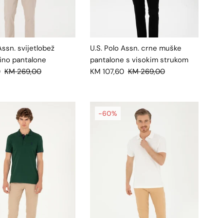
Assn. svijetlobež
U.S. Polo Assn. crne muške
ino pantalone
pantalone s visokim strukom
0
KM 269,00
KM 107,60
KM 269,00
-60%