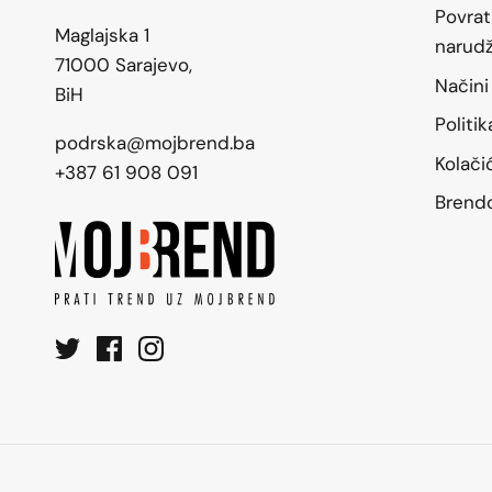
Povrat
Maglajska 1
narud
71000 Sarajevo,
Načini
BiH
Politi
podrska@mojbrend.ba
Kolači
+387 61 908 091
Brend