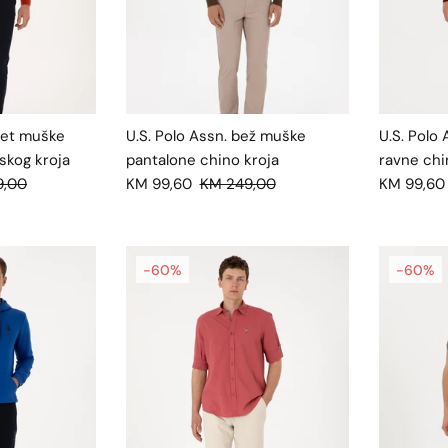
eget muške
U.S. Polo Assn. bež muške
U.S. Polo
skog kroja
pantalone chino kroja
ravne chi
9,00
KM 99,60
KM 249,00
KM 99,60
-60%
-60%