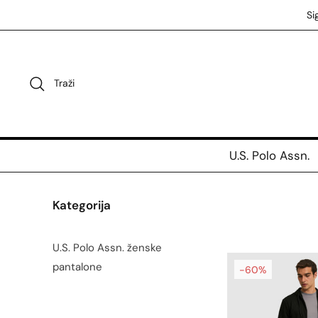
Preskoči
Si
na
sadržaj
Traži
U.S. Polo Assn.
Kategorija
U.S. Polo Assn. ženske
pantalone
-60%