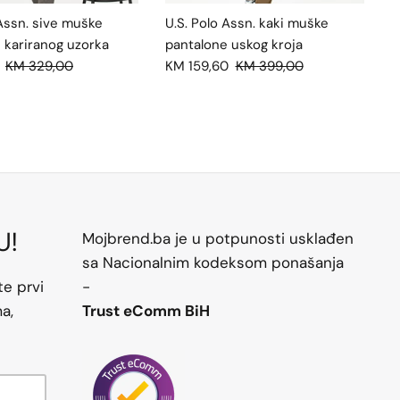
 Assn. sive muške
U.S. Polo Assn. kaki muške
 kariranog uzorka
pantalone uskog kroja
KM 329,00
KM 159,60
KM 399,00
U!
Mojbrend.ba je u potpunosti usklađen
sa Nacionalnim kodeksom ponašanja
te prvi
-
a,
Trust eComm BiH