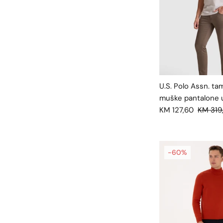
U.S. Polo Assn. 
muške pantalone 
KM 127,60
KM 319
-60%