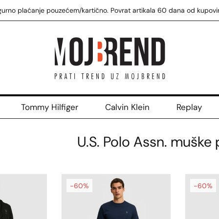
gurno plaćanje pouzećem/kartično. Povrat artikala 60 dana od kupovi
Tommy Hilfiger
Calvin Klein
Replay
U.S. Polo Assn. muške
-60%
-60%