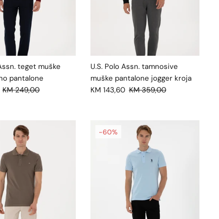
 Assn. teget muške
U.S. Polo Assn. tamnosive
no pantalone
muške pantalone jogger kroja
KM 249,00
KM 143,60
KM 359,00
-60%