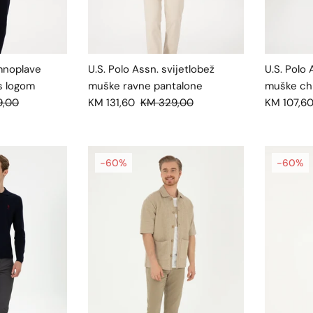
amnoplave
U.S. Polo Assn. svijetlobež
U.S. Polo 
s logom
muške ravne pantalone
muške ch
9,00
KM 131,60
KM 329,00
KM 107,6
-60%
-60%