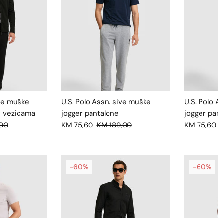
rne muške
U.S. Polo Assn. sive muške
U.S. Polo
s vezicama
jogger pantalone
jogger pa
,00
KM 75,60
KM 189,00
KM 75,60
-60%
-60%