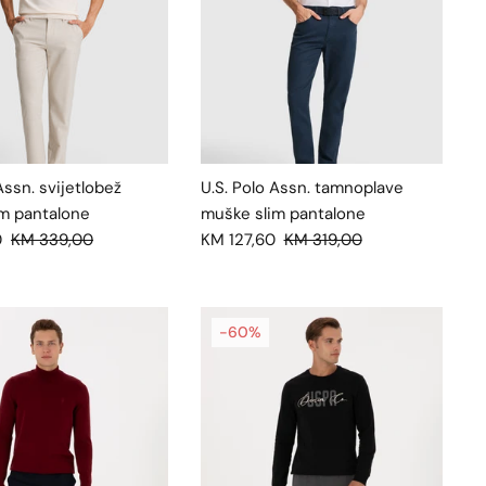
Assn. svijetlobež
U.S. Polo Assn. tamnoplave
m pantalone
muške slim pantalone
0
KM 339,00
KM 127,60
KM 319,00
-60%