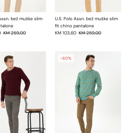
 Assn. bež muške slim
U.S. Polo Assn. bež muške slim
talone
fit chino pantalone
0
KM 259,00
KM 103,60
KM 259,00
-60%