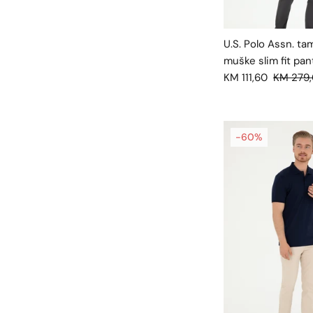
U.S. Polo Assn. t
muške slim fit pan
KM 111,60
KM 279
-60%