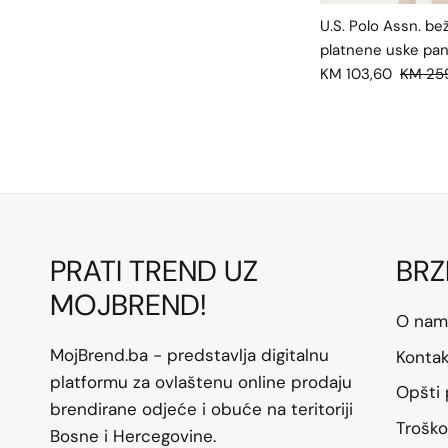
U.S. Polo Assn. b
platnene uske pan
KM 103,60
KM 25
PRATI TREND UZ
BRZ
MOJBREND!
O nam
MojBrend.ba - predstavlja digitalnu
Konta
platformu za ovlaštenu online prodaju
Opšti 
brendirane odjeće i obuće na teritoriji
Troško
Bosne i Hercegovine.