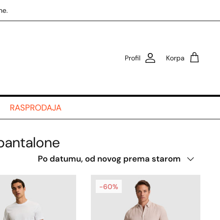
ne.
Profil
Korpa
RASPRODAJA
 pantalone
Poredaj
Po datumu, od novog prema starom
-60%