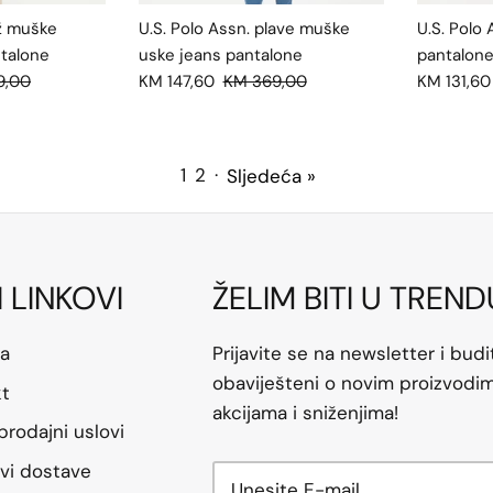
ež muške
U.S. Polo Assn. plave muške
U.S. Polo
talone
uske jeans pantalone
pantalone
9,00
KM 147,60
KM 369,00
KM 131,60
1
2
·
Sljedeća »
I LINKOVI
ŽELIM BITI U TREND
a
Prijavite se na newsletter i budi
obaviješteni o novim proizvodim
kt
akcijama i sniženjima!
prodajni uslovi
vi dostave