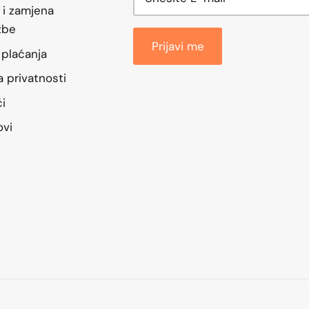
 i zamjena
žbe
Prijavi me
 plaćanja
ka privatnosti
ći
ovi