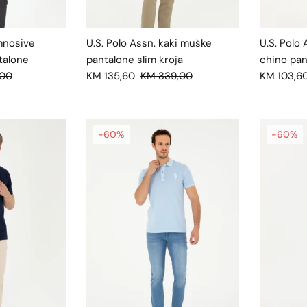
amnosive
U.S. Polo Assn. kaki muške
U.S. Polo
talone
pantalone slim kroja
chino pan
,00
KM 135,60
KM 339,00
KM 103,6
-60%
-60%