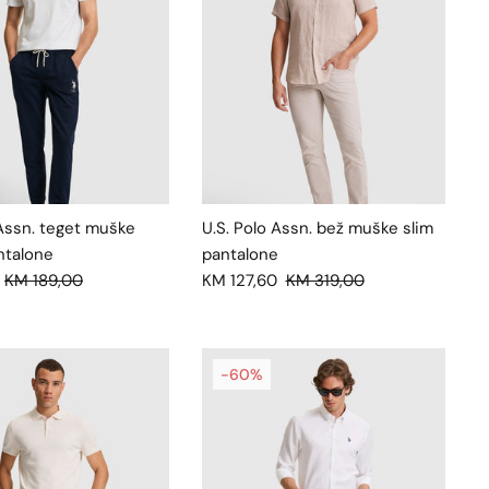
 Assn. teget muške
U.S. Polo Assn. bež muške slim
ntalone
pantalone
KM 189,00
KM 127,60
KM 319,00
-60%