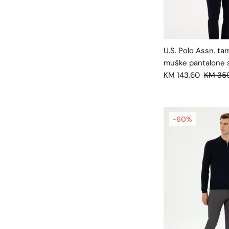
U.S. Polo Assn. t
muške pantalone 
KM 143,60
KM 35
-60%