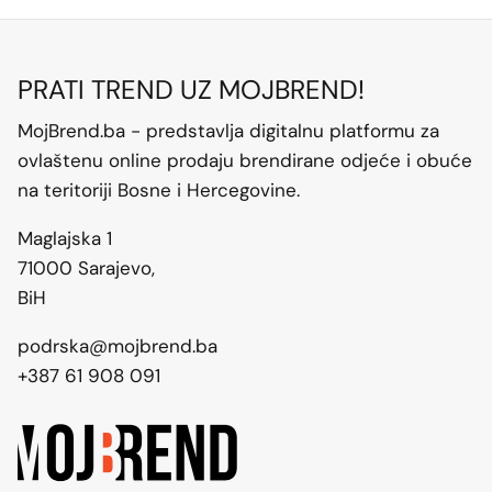
PRATI TREND UZ MOJBREND!
MojBrend.ba - predstavlja digitalnu platformu za
ovlaštenu online prodaju brendirane odjeće i obuće
na teritoriji Bosne i Hercegovine.
Maglajska 1
71000 Sarajevo,
BiH
podrska@mojbrend.ba
+387 61 908 091