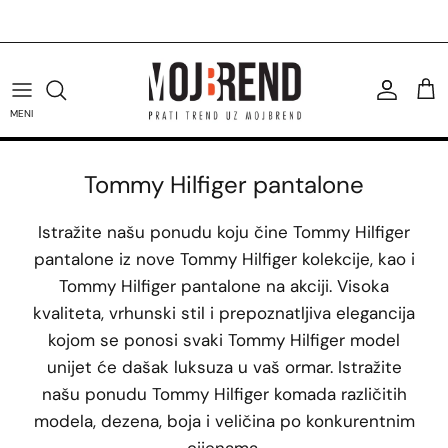
Preskoči
Rok za isporuku 24/48h.
na
sadržaj
U.S. Polo Assn. majice
Tommy Hilfiger patike
Calvin Klein kupaći
Replay majice
Žene
MENI
U.S. Polo Assn. patike
Tommy Hilfiger torbe
Calvin Klein torbe
Replay košulje
Muškarci
Tommy Hilfiger pantalone
U.S. Polo Assn. prsluci
Tommy Hilfiger čizme
Calvin Klein majice
Svi Replay proizvodi
Svi U.S. Polo Assn. proizvodi
Svi Tommy Hilfiger proizvodi
Svi Calvin Klein proizvodi
Istražite našu ponudu koju čine Tommy Hilfiger
pantalone iz nove Tommy Hilfiger kolekcije, kao i
Tommy Hilfiger pantalone na akciji. Visoka
kvaliteta, vrhunski stil i prepoznatljiva elegancija
kojom se ponosi svaki Tommy Hilfiger model
unijet će dašak luksuza u vaš ormar. Istražite
našu ponudu Tommy Hilfiger komada različitih
modela, dezena, boja i veličina po konkurentnim