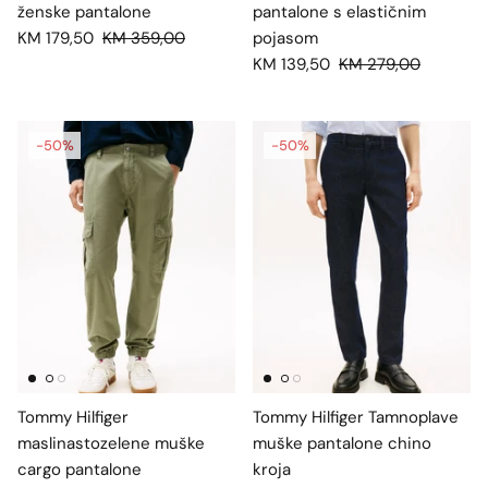
ženske pantalone
pantalone s elastičnim
KM 179,50
KM 359,00
pojasom
KM 139,50
KM 279,00
-50%
-50%
Tommy Hilfiger
Tommy Hilfiger Tamnoplave
maslinastozelene muške
muške pantalone chino
cargo pantalone
kroja