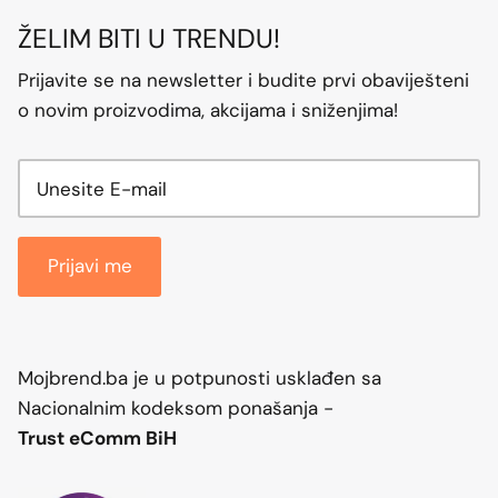
ŽELIM BITI U TRENDU!
Prijavite se na newsletter i budite prvi obaviješteni
o novim proizvodima, akcijama i sniženjima!
Prijavi me
Mojbrend.ba je u potpunosti usklađen sa
Nacionalnim kodeksom ponašanja -
Trust eComm BiH