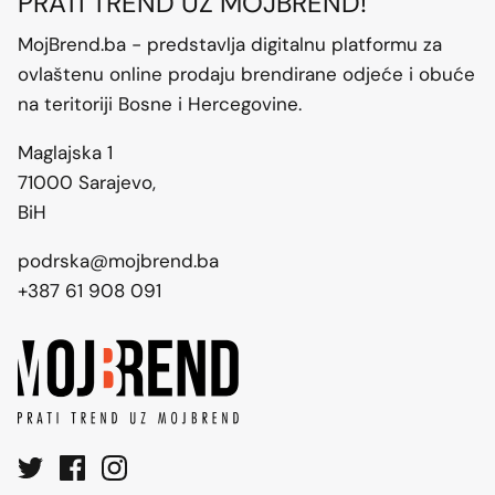
PRATI TREND UZ MOJBREND!
MojBrend.ba - predstavlja digitalnu platformu za
ovlaštenu online prodaju brendirane odjeće i obuće
na teritoriji Bosne i Hercegovine.
Maglajska 1
71000 Sarajevo,
BiH
podrska@mojbrend.ba
+387 61 908 091