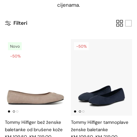
cijenama.
Filteri
Novo
-50%
-50%
Tommy Hilfiger bež ženske
Tommy Hilfiger tamnoplave
baletanke od brušene kože
ženske baletanke