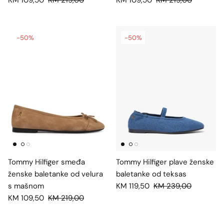
KM 109,50
KM 219,00
KM 109,50
KM 219,00
-50%
-50%
Tommy Hilfiger smeđa
Tommy Hilfiger plave ženske
ženske baletanke od velura
baletanke od teksas
s mašnom
KM 119,50
KM 239,00
KM 109,50
KM 219,00