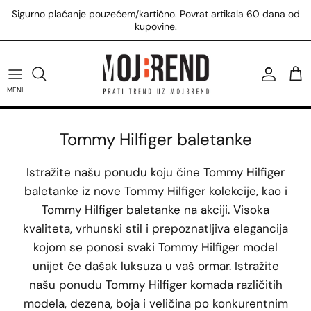
Preskoči
Sigurno plaćanje pouzećem/kartično. Povrat artikala 60 dana od
na
kupovine.
sadržaj
U.S. Polo Assn. majice
Tommy Hilfiger patike
Calvin Klein kupaći
Replay majice
Žene
U.S. Polo Assn. patike
Tommy Hilfiger torbe
Calvin Klein torbe
Replay košulje
Muškarci
MENI
U.S. Polo Assn. prsluci
Tommy Hilfiger čizme
Calvin Klein majice
Svi Replay proizvodi
Tommy Hilfiger baletanke
Svi U.S. Polo Assn. proizvodi
Svi Tommy Hilfiger proizvodi
Svi Calvin Klein proizvodi
Istražite našu ponudu koju čine Tommy Hilfiger
baletanke iz nove Tommy Hilfiger kolekcije, kao i
Tommy Hilfiger baletanke na akciji. Visoka
kvaliteta, vrhunski stil i prepoznatljiva elegancija
kojom se ponosi svaki Tommy Hilfiger model
unijet će dašak luksuza u vaš ormar. Istražite
našu ponudu Tommy Hilfiger komada različitih
modela, dezena, boja i veličina po konkurentnim