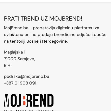
PRATI TREND UZ MOJBREND!
MojBrend.ba - predstavlja digitalnu platformu za
ovlaštenu online prodaju brendirane odjeće i obuće
na teritoriji Bosne i Hercegovine.
Maglajska 1
71000 Sarajevo,
BiH
podrska@mojbrend.ba
+387 61 908 091