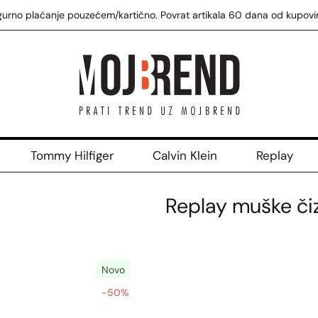
gurno plaćanje pouzećem/kartično. Povrat artikala 60 dana od kupovi
Tommy Hilfiger
Calvin Klein
Replay
Replay muške č
Novo
-50%