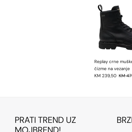
Replay crne mušk
čizme na vezanje
KM 239,50
KM 47
PRATI TREND UZ
BRZ
MOJBREND!