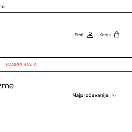
ne.
Profil
Korpa
RASPRODAJA
izme
Poredaj
Najprodavanije