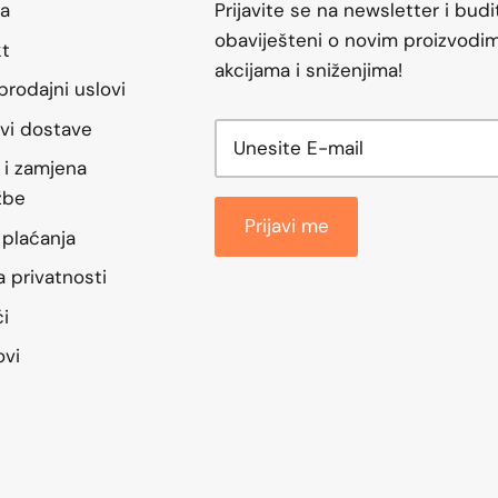
a
Prijavite se na newsletter i budi
obaviješteni o novim proizvodim
kt
akcijama i sniženjima!
prodajni uslovi
vi dostave
 i zamjena
žbe
Prijavi me
 plaćanja
ka privatnosti
ći
ovi