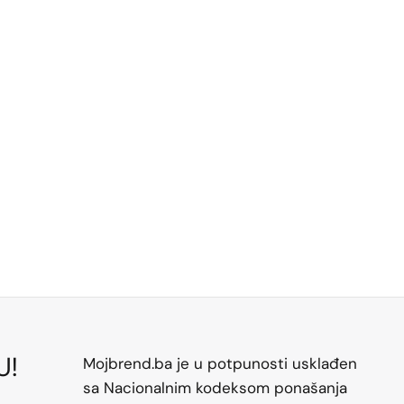
U!
Mojbrend.ba je u potpunosti usklađen
sa Nacionalnim kodeksom ponašanja