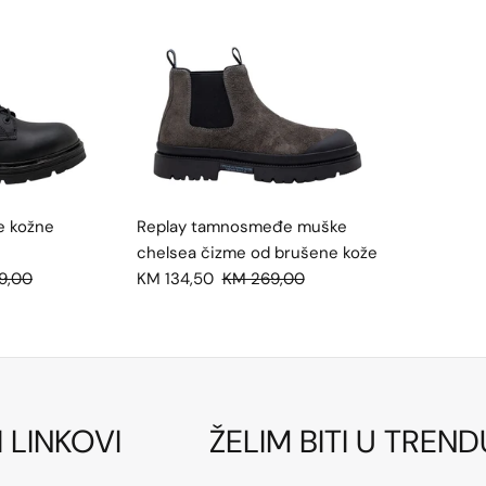
e kožne
Replay tamnosmeđe muške
chelsea čizme od brušene kože
9,00
KM 134,50
KM 269,00
I LINKOVI
ŽELIM BITI U TREND