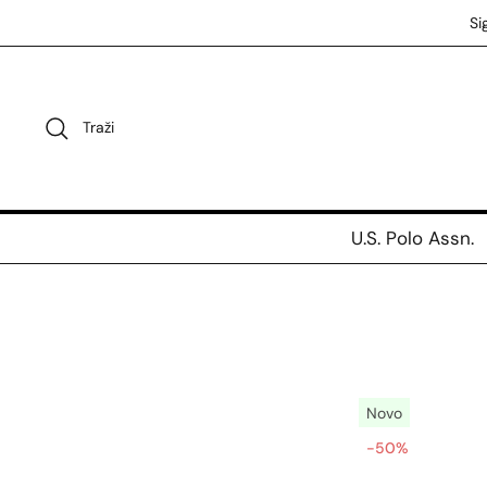
Preskoči
Si
na
sadržaj
Traži
U.S. Polo Assn.
Novo
-50%