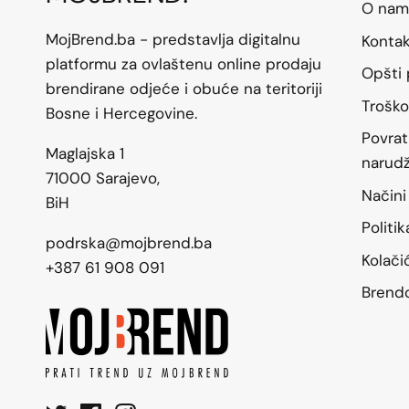
O nam
MojBrend.ba - predstavlja digitalnu
Konta
platformu za ovlaštenu online prodaju
Opšti 
brendirane odjeće i obuće na teritoriji
Troško
Bosne i Hercegovine.
Povrat
Maglajska 1
narud
71000 Sarajevo,
Načini
BiH
Politi
podrska@mojbrend.ba
Kolači
+387 61 908 091
Brend