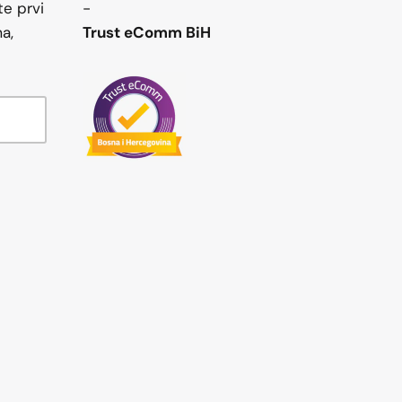
te prvi
-
a,
Trust eComm BiH