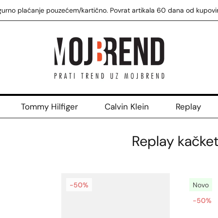
gurno plaćanje pouzećem/kartično. Povrat artikala 60 dana od kupovi
Tommy Hilfiger
Calvin Klein
Replay
Replay kačket
-50%
Novo
-50%