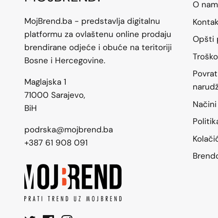
O nam
MojBrend.ba - predstavlja digitalnu
Konta
platformu za ovlaštenu online prodaju
Opšti 
brendirane odjeće i obuće na teritoriji
Troško
Bosne i Hercegovine.
Povrat
Maglajska 1
narud
71000 Sarajevo,
Načini
BiH
Politi
podrska@mojbrend.ba
Kolači
+387 61 908 091
Brend