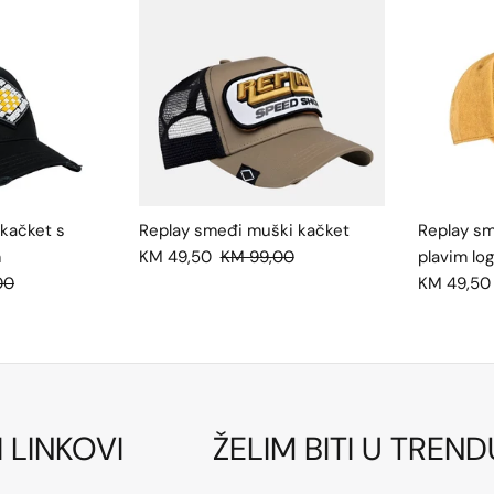
 kačket s
Replay smeđi muški kačket
Replay sm
m
KM 49,50
KM 99,00
plavim lo
00
KM 49,50
I LINKOVI
ŽELIM BITI U TREND