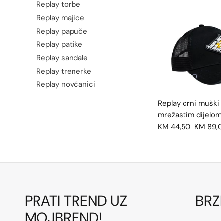
Replay torbe
Replay majice
Replay papuče
Replay patike
Replay sandale
Replay trenerke
Replay novčanici
Replay crni muški
mrežastim dijelo
KM 44,50
KM 89,
PRATI TREND UZ
BRZ
MOJBREND!