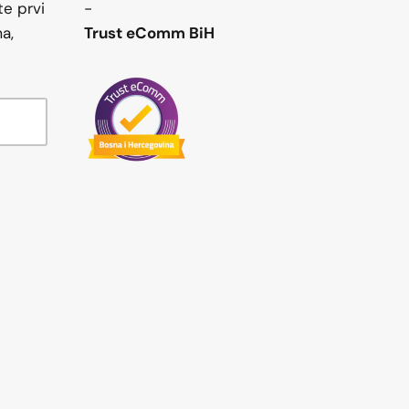
te prvi
-
a,
Trust eComm BiH