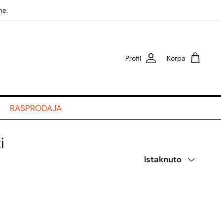
ne.
Profil
Korpa
RASPRODAJA
i
Poredaj
Istaknuto