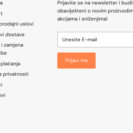
a
Prijavite se na newsletter i budi
obaviješteni o novim proizvodim
kt
akcijama i sniženjima!
prodajni uslovi
vi dostave
 i zamjena
žbe
Prijavi me
 plaćanja
ka privatnosti
ći
ovi