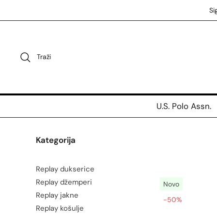
Preskoči
Si
na
sadržaj
Traži
U.S. Polo Assn.
Kategorija
Replay dukserice
Replay džemperi
Novo
Replay jakne
-50%
Replay košulje