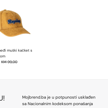
eđi muški kačket s
gom
KM 99,00
U!
Mojbrend.ba je u potpunosti usklađen
sa Nacionalnim kodeksom ponašanja