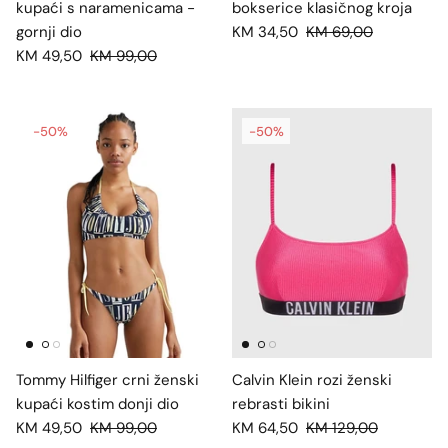
kupaći s naramenicama -
bokserice klasičnog kroja
gornji dio
KM 34,50
KM 69,00
KM 49,50
KM 99,00
-50%
-50%
Tommy Hilfiger crni ženski
Calvin Klein rozi ženski
kupaći kostim donji dio
rebrasti bikini
KM 49,50
KM 99,00
KM 64,50
KM 129,00