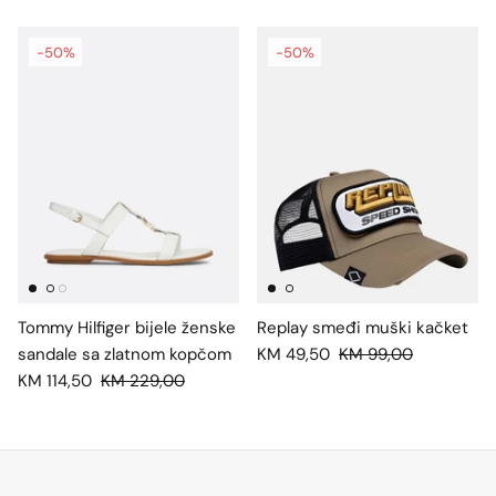
-50%
-50%
Tommy Hilfiger bijele ženske
Replay smeđi muški kačket
sandale sa zlatnom kopčom
KM 49,50
KM 99,00
KM 114,50
KM 229,00