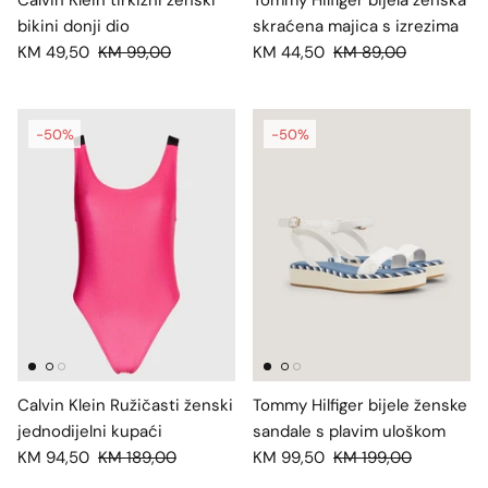
Calvin Klein tirkizni ženski
Tommy Hilfiger bijela ženska
bikini donji dio
skraćena majica s izrezima
KM 49,50
KM 99,00
KM 44,50
KM 89,00
-50%
-50%
Calvin Klein Ružičasti ženski
Tommy Hilfiger bijele ženske
jednodijelni kupaći
sandale s plavim uloškom
KM 94,50
KM 189,00
KM 99,50
KM 199,00