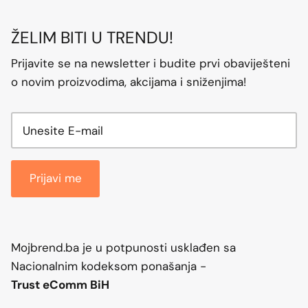
ŽELIM BITI U TRENDU!
Prijavite se na newsletter i budite prvi obaviješteni
o novim proizvodima, akcijama i sniženjima!
Prijavi me
Mojbrend.ba je u potpunosti usklađen sa
Nacionalnim kodeksom ponašanja -
Trust eComm BiH