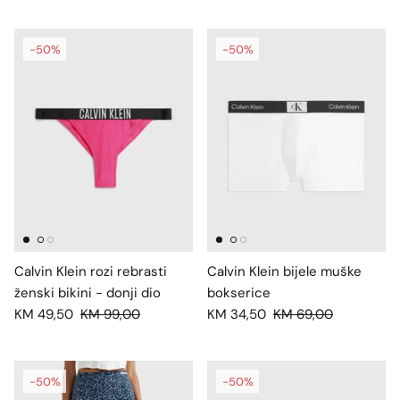
-50%
-50%
Calvin Klein rozi rebrasti
Calvin Klein bijele muške
ženski bikini - donji dio
bokserice
KM 49,50
KM 99,00
KM 34,50
KM 69,00
-50%
-50%