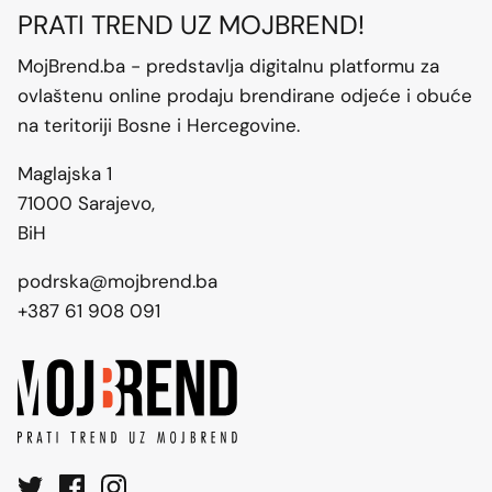
PRATI TREND UZ MOJBREND!
MojBrend.ba - predstavlja digitalnu platformu za
ovlaštenu online prodaju brendirane odjeće i obuće
na teritoriji Bosne i Hercegovine.
Maglajska 1
71000 Sarajevo,
BiH
podrska@mojbrend.ba
+387 61 908 091