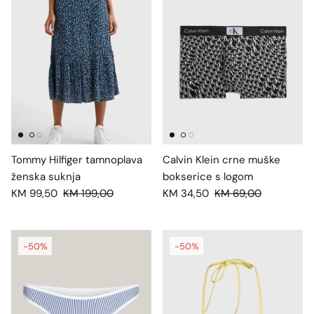
Tommy Hilfiger tamnoplava
Calvin Klein crne muške
ženska suknja
bokserice s logom
KM 99,50
KM 199,00
KM 34,50
KM 69,00
-50%
-50%