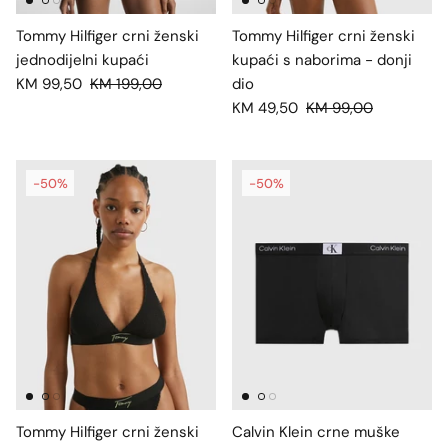
Tommy Hilfiger crni ženski
Tommy Hilfiger crni ženski
jednodijelni kupaći
kupaći s naborima - donji
KM 99,50
KM 199,00
dio
KM 49,50
KM 99,00
-50%
-50%
Tommy Hilfiger crni ženski
Calvin Klein crne muške