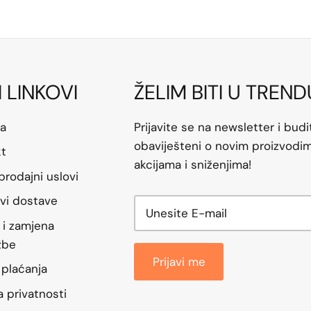
I LINKOVI
ŽELIM BITI U TREND
a
Prijavite se na newsletter i budi
obaviješteni o novim proizvodim
kt
akcijama i sniženjima!
prodajni uslovi
vi dostave
 i zamjena
žbe
Prijavi me
 plaćanja
ka privatnosti