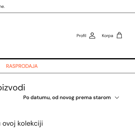
ne.
Profil
Korpa
RASPRODAJA
izvodi
Poredaj
Po datumu, od novog prema starom
ovoj kolekciji