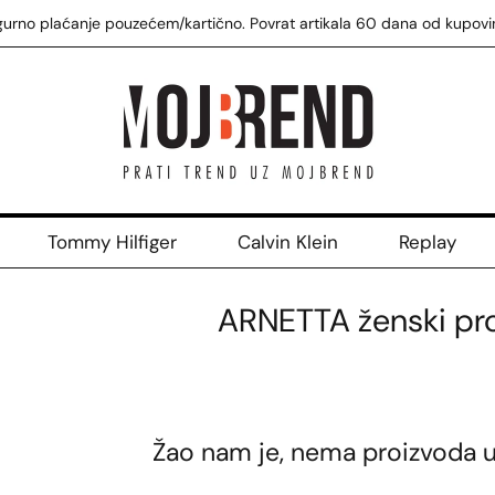
gurno plaćanje pouzećem/kartično. Povrat artikala 60 dana od kupovi
Tommy Hilfiger
Calvin Klein
Replay
ARNETTA ženski pro
Žao nam je, nema proizvoda u 