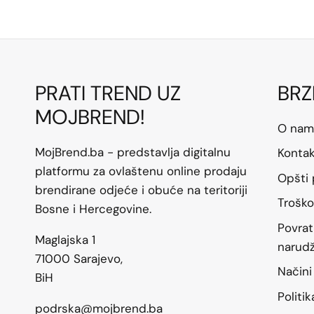
PRATI TREND UZ
BRZ
MOJBREND!
O nam
MojBrend.ba - predstavlja digitalnu
Konta
platformu za ovlaštenu online prodaju
Opšti 
brendirane odjeće i obuće na teritoriji
Troško
Bosne i Hercegovine.
Povrat
Maglajska 1
narud
71000 Sarajevo,
Načini
BiH
Politi
podrska@mojbrend.ba