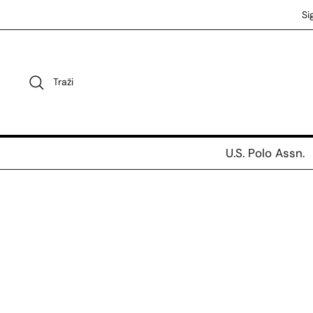
Preskoči
Si
na
sadržaj
Traži
U.S. Polo Assn.