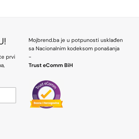
U!
Mojbrend.ba je u potpunosti usklađen
sa Nacionalnim kodeksom ponašanja
te prvi
-
a,
Trust eComm BiH