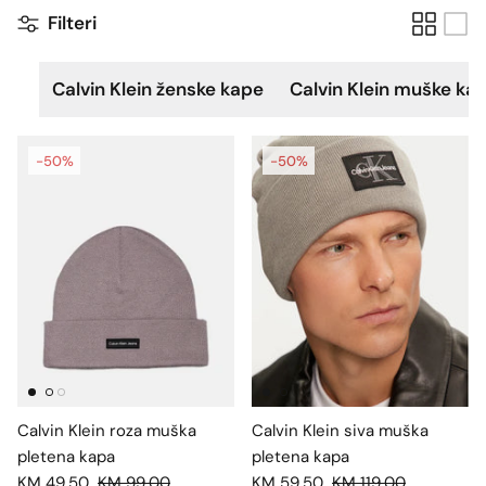
Filteri
Calvin Klein ženske kape
Calvin Klein muške ka
-50%
-50%
Calvin Klein roza muška
Calvin Klein siva muška
pletena kapa
pletena kapa
KM 49,50
KM 99,00
KM 59,50
KM 119,00