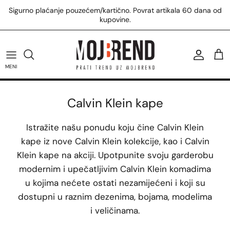
Preskoči
Sigurno plaćanje pouzećem/kartično. Povrat artikala 60 dana od
na
kupovine.
sadržaj
U.S. Polo Assn. majice
Tommy Hilfiger patike
Calvin Klein kupaći
Replay majice
Žene
U.S. Polo Assn. patike
Tommy Hilfiger torbe
Calvin Klein torbe
Replay košulje
Muškarci
MENI
U.S. Polo Assn. prsluci
Tommy Hilfiger čizme
Calvin Klein majice
Svi Replay proizvodi
Calvin Klein kape
Svi U.S. Polo Assn. proizvodi
Svi Tommy Hilfiger proizvodi
Svi Calvin Klein proizvodi
Istražite našu ponudu koju čine Calvin Klein
kape iz nove Calvin Klein kolekcije, kao i Calvin
Klein kape na akciji. Upotpunite svoju garderobu
modernim i upečatljivim Calvin Klein komadima
u kojima nećete ostati nezamijećeni i koji su
dostupni u raznim dezenima, bojama, modelima
i veličinama.