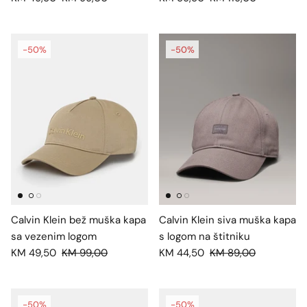
-50%
-50%
Calvin Klein bež muška kapa
Calvin Klein siva muška kapa
sa vezenim logom
s logom na štitniku
KM 49,50
KM 99,00
KM 44,50
KM 89,00
-50%
-50%