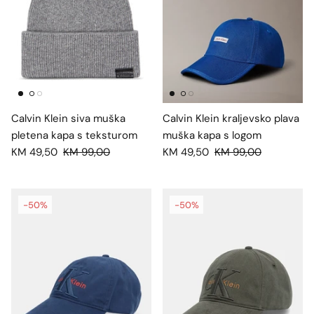
Calvin Klein siva muška
Calvin Klein kraljevsko plava
pletena kapa s teksturom
muška kapa s logom
KM 49,50
KM 99,00
KM 49,50
KM 99,00
-50%
-50%