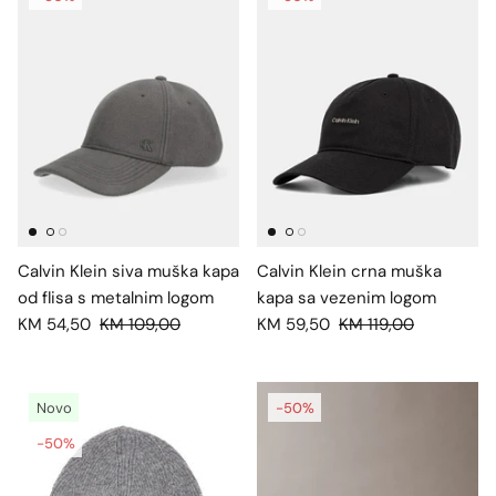
Calvin Klein siva muška kapa
Calvin Klein crna muška
od flisa s metalnim logom
kapa sa vezenim logom
KM 54,50
KM 109,00
KM 59,50
KM 119,00
Novo
-50%
-50%